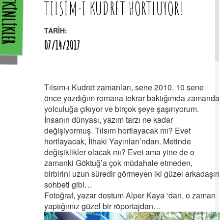
TKİNLİKLER
TILSIM-I KUDRET HORTLUYOR!
TARİH:
07/14/2017
Tılsım-ı Kudret zamanları, sene 2010. 10 sene
önce yazdığım romana tekrar baktığımda zamanda
yolculuğa çıkıyor ve birçok şeye şaşırıyorum.
İnsanın dünyası, yazım tarzı ne kadar
değişiyormuş. Tılsım hortlayacak mı? Evet
hortlayacak, İthaki Yayınları’ndan. Metinde
değişiklikler olacak mı? Evet ama yine de o
zamanki Göktuğ’a çok müdahale etmeden,
birbirini uzun süredir görmeyen iki güzel arkadaşın
sohbeti gibi…
Fotoğraf, yazar dostum Alper Kaya ‘dan, o zaman
yaptığımız güzel bir röportajdan…