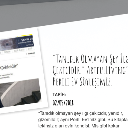
“Tanıdık Olmayan Şey İl
Çekicidir.” ArtfulLiving’
Perili Ev Söyleşimiz.
TARİH:
02/05/2018
“Tanıdık olmayan şey ilgi çekicidir, yenidir,
gizemlidir; aynı Perili Ev’imiz gibi. Bu kitapta
tekinsiz olan evin kendisi. Mis gibi kokan