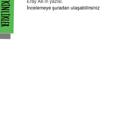
TKİNLİKLER
Eray Ak’ın yazısı.
İncelemeye şuradan ulaşabilirsiniz