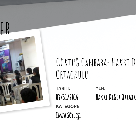
ER
Göktuğ Canbaba- Hakkı D
Ortaokulu
TARİH:
YER:
03/31/2016
Hakkı Değer Ortao
KATEGORİ:
İmza Söyleşi